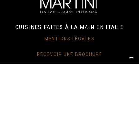
CUISINES FAITES À LA MAIN EN ITALIE
MENTIONS LÉGALES
RECEVOIR UNE BROCHURE
ESPACE PROFESSIONELS
TRAVAILLER AVEC NOUS
COOKIE POLICY
CAP. SOC. 100.000 I.V. - ISCRITTA AL REGISTRO DELLE IMPRESE DI VERONA
NUMERO R.E.A. VR-0145405 - P.IVA 00609650239
Martini Mobili s.r.l. ha