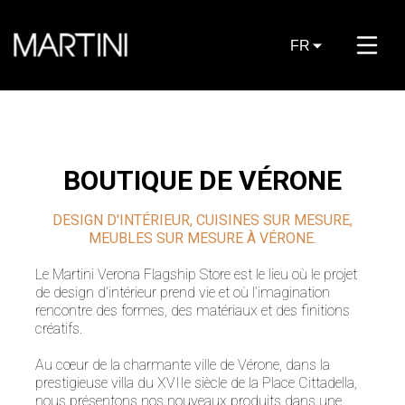
FR
BOUTIQUE DE VÉRONE
DESIGN D'INTÉRIEUR, CUISINES SUR MESURE,
MEUBLES SUR MESURE À VÉRONE.
Le Martini Verona Flagship Store est le lieu où le projet
de design d’intérieur prend vie et où l’imagination
rencontre des formes, des matériaux et des finitions
créatifs.
Au cœur de la charmante ville de Vérone, dans la
prestigieuse villa du XVIIe siècle de la Place Cittadella,
nous présentons nos nouveaux produits dans une